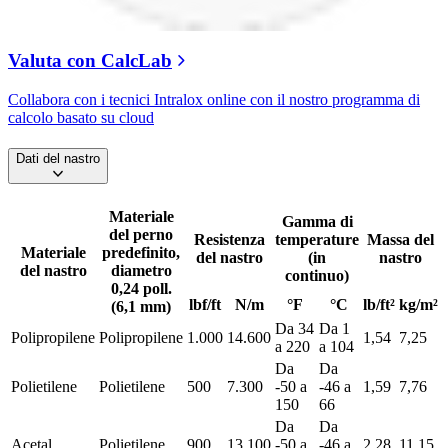
Valuta con CalcLab
Collabora con i tecnici Intralox online con il nostro programma di
calcolo basato su cloud
Dati del nastro
Materiale
Gamma di
del perno
Resistenza
temperature
Massa del
Materiale
predefinito,
del nastro
(in
nastro
del nastro
diametro
continuo)
0,24 poll.
lbf/ft
N/m
°F
°C
lb/ft²
kg/m²
(6,1 mm)
Da 34
Da 1
Polipropilene
Polipropilene
1.000
14.600
1,54
7,25
a 220
a 104
Da
Da
Polietilene
Polietilene
500
7.300
-50 a
-46 a
1,59
7,76
150
66
Da
Da
Acetal
Polietilene
900
13.100
-50 a
-46 a
2,28
11,15