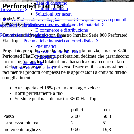
Beni di consumo
Perforated Flat Top
Cartone ondulato
Trova nastro
Soluzioni per nastri
Serie 800
Informazioni tecniche dettagliate su nastri trasportatori, componenti,
Richiedi un preventivo
Logistica e movimentazione dei materiali
Condividi
accessori e altro ancora
E-commerce e distribuzione
Ottimizzate il drenaggio con il nastro Intralox Serie 800 Perforated
Panoramica dei prodotti
Posta e pacchi
Flat Top.
Pneumatici e industria automobilistica
Pneumatici
Progettato per ottimizzare la produzione e la pulizia, il nastro S800
Industria automobilistica
Perforated Flat Top presenta perforazioni dedicate che garantiscono
Batterie EV
un drenaggio rapido. Dotato di una barra di azionamento sul lato
Industriale
inferiore che convoglia i detriti verso l'esterno, il nastro movimenta
Panoramica dei settori
facilmente i prodotti complessi nelle applicazioni a contatto diretto
con gli alimenti.
Area aperta del 18% per un drenaggio veloce
Bordi perfettamente a filo
Versione perforata del nastro S800 Flat Top
pollici
mm
Passo
2,00
50,8
Larghezza minima
2
51
Incrementi larghezza
0,66
16,8