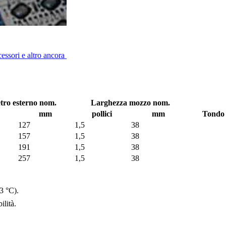
cessori e altro ancora
tro esterno nom.
Larghezza mozzo nom.
mm
pollici
mm
Tondo 
127
1,5
38
157
1,5
38
191
1,5
38
257
1,5
38
3 °C).
ilità.