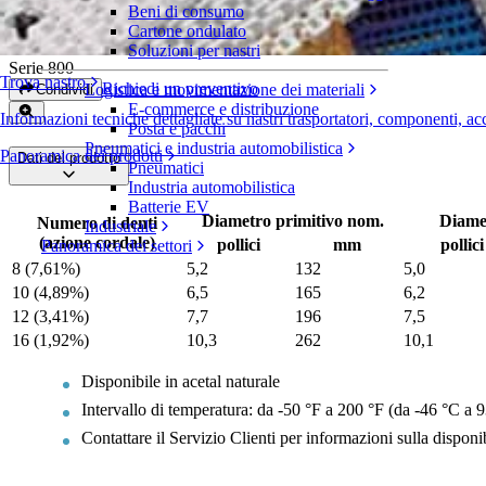
Beni di consumo
Pignone in acetal stampato
Cartone ondulato
Soluzioni per nastri
Serie 800
Trova nastro
Richiedi un preventivo
Logistica e movimentazione dei materiali
Condividi
E-commerce e distribuzione
Informazioni tecniche dettagliate su nastri trasportatori, componenti, ac
Posta e pacchi
Pneumatici e industria automobilistica
Panoramica dei prodotti
Dati del prodotto
Pneumatici
Industria automobilistica
Batterie EV
Diametro primitivo nom.
Diame
Numero di denti
Industriale
(azione cordale)
pollici
mm
pollici
Panoramica dei settori
8 (7,61%)
5,2
132
5,0
10 (4,89%)
6,5
165
6,2
12 (3,41%)
7,7
196
7,5
16 (1,92%)
10,3
262
10,1
Disponibile in acetal naturale
Intervallo di temperatura: da -50 °F a 200 °F (da -46 °C a 9
Contattare il Servizio Clienti per informazioni sulla disponib