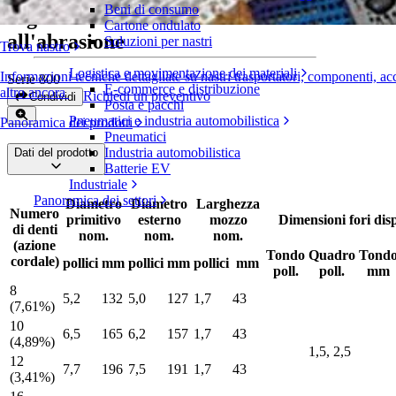
Beni di consumo
Pignoni in due metà in metallo resistenti
Cartone ondulato
all'abrasione
Soluzioni per nastri
Trova nastro
Logistica e movimentazione dei materiali
Informazioni tecniche dettagliate su nastri trasportatori, componenti, ac
Serie 800
E-commerce e distribuzione
altro ancora
Richiedi un preventivo
Condividi
Posta e pacchi
Pneumatici e industria automobilistica
Panoramica dei prodotti
Pneumatici
Industria automobilistica
Dati del prodotto
Batterie EV
Industriale
Panoramica dei settori
Diametro
Diametro
Larghezza
Numero
primitivo
esterno
mozzo
Dimensioni fori disp
di denti
nom.
nom.
nom.
(azione
Tondo
Quadro
Tond
cordale)
pollici
mm
pollici
mm
pollici
mm
poll.
poll.
mm
8
5,2
132
5,0
127
1,7
43
(7,61%)
10
6,5
165
6,2
157
1,7
43
(4,89%)
1,5, 2,5
12
7,7
196
7,5
191
1,7
43
(3,41%)