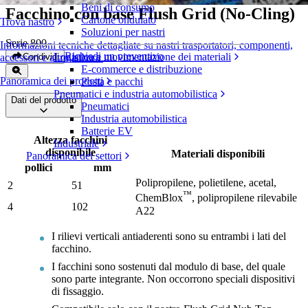
Beni di consumo
Facchino con base Flush Grid (No-Cling)
Cartone ondulato
Trova nastro
Soluzioni per nastri
Serie 800
Informazioni tecniche dettagliate su nastri trasportatori, componenti,
Richiedi un preventivo
Logistica e movimentazione dei materiali
Condividi
accessori e altro ancora
E-commerce e distribuzione
Panoramica dei prodotti
Posta e pacchi
Pneumatici e industria automobilistica
Dati del prodotto
Pneumatici
Industria automobilistica
Batterie EV
Altezza facchini
Industriale
disponibile
Materiali disponibili
Panoramica dei settori
pollici
mm
Polipropilene, polietilene, acetal,
2
51
™
ChemBlox
, polipropilene rilevabile
4
102
A22
I rilievi verticali antiaderenti sono su entrambi i lati del
facchino.
I facchini sono sostenuti dal modulo di base, del quale
sono parte integrante. Non occorrono speciali dispositivi
di fissaggio.