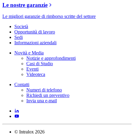
Le nostre garanzie
Le migliori garanzie di rimborso scritte del settore
Società
Opportunità di lavoro
Sedi
Informazioni aziendali
Novità e Media
Notizie e approfondimenti
Casi di Studio
Eventi
Videoteca
Contatti
Numeri di telefono
Richiedi un preventivo
Invia una e-mail
©
Intralox
2026