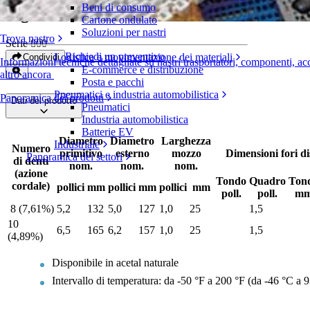
Beni di consumo
Pignoni CleanLock™
Cartone ondulato
Soluzioni per nastri
Trova nastro
Serie 800
Richiedi un preventivo
Logistica e movimentazione dei materiali
Condividi
Informazioni tecniche dettagliate su nastri trasportatori, componenti, ac
E-commerce e distribuzione
altro ancora
Posta e pacchi
Pneumatici e industria automobilistica
Panoramica dei prodotti
Dati del prodotto
Pneumatici
Industria automobilistica
Batterie EV
Diametro
Diametro
Larghezza
Industriale
Numero
primitivo
esterno
mozzo
Dimensioni fori di
Panoramica dei settori
di denti
nom.
nom.
nom.
(azione
Tondo
Quadro
Ton
cordale)
pollici
mm
pollici
mm
pollici
mm
poll.
poll.
m
8 (7,61%)
5,2
132
5,0
127
1,0
25
1,5
10
6,5
165
6,2
157
1,0
25
1,5
(4,89%)
Disponibile in acetal naturale
Intervallo di temperatura: da -50 °F a 200 °F (da -46 °C a 9