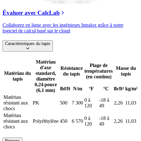
Évaluer avec CalcLab
Collaborez en ligne avec les ingénieurs Intralox grâce à notre
logiciel de calcul basé sur le cloud
Caractéristiques du tapis
Matériau
Plage de
d'axe
Résistance
Masse du
températures
Matériau du
standard,
du tapis
tapis
(en continu)
tapis
diamètre
0,24 pouce
lbf/ft
N/m
°F
°C
lb/ft²
kg/m²
(6,1 mm)
Matériau
0 à
-18 à
résistant aux
PK
500
7 300
2,26
11,03
120
49
chocs
Matériau
0 à
-18 à
résistant aux
Polyéthylène
450
6 570
2,26
11,03
120
49
chocs
Pignons