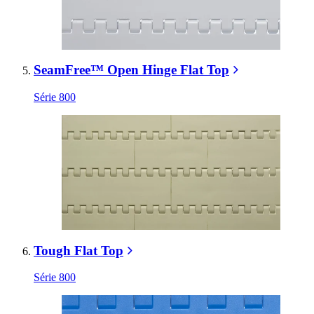
SeamFree™ Open Hinge Flat Top
Série 800
Tough Flat Top
Série 800