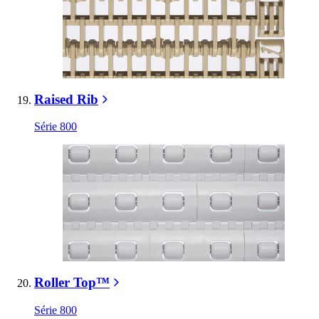
Raised Rib
Série 800
Roller Top™
Série 800