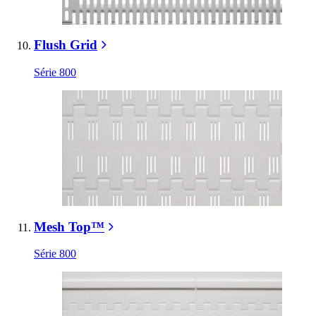
Flush Grid
Série 800
Mesh Top™
Série 800