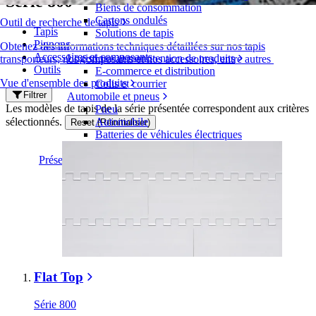
Série 800
Biens de consommation
Cartons ondulés
Outil de recherche de tapis
Tapis
Solutions de tapis
Pignons
Obtenez des informations techniques détaillées sur nos tapis
Accessoires et composants
Logistique et manutention de produits
transporteurs, nos composants et nos accessoires, entre autres
Outils
E-commerce et distribution
Vue d'ensemble des produits
Colis et courrier
Filtrer
Automobile et pneus
Les modèles de tapis de la série présentée correspondent aux critères
Pneu
sélectionnés.
Automobile
Reset (Réinitialiser)
Batteries de véhicules électriques
Industriel
Présentation des industries
Flat Top
Série 800