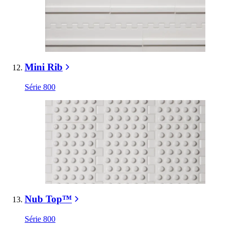
Mini Rib
Série 800
Nub Top™
Série 800