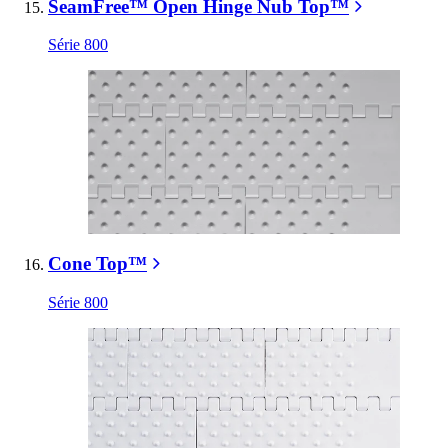
SeamFree™ Open Hinge Nub Top™
Série 800
Cone Top™
Série 800