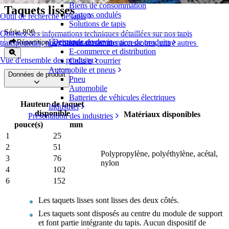
Biens de consommation
Taquets lisses
Cartons ondulés
Outil de recherche de tapis
Solutions de tapis
Série 800
Obtenez des informations techniques détaillées sur nos tapis
Demande de devis
Logistique et manutention de produits
Répartition
transporteurs, nos composants et nos accessoires, entre autres
E-commerce et distribution
Vue d'ensemble des produits
Colis et courrier
Automobile et pneus
Données de produit
Pneu
Automobile
Batteries de véhicules électriques
Hauteur de taquet
Industriel
disponible
Matériaux disponibles
Présentation des industries
pouce(s)
mm
1
25
2
51
Polypropylène, polyéthylène, acétal,
3
76
nylon
4
102
6
152
Les taquets lisses sont lisses des deux côtés.
Les taquets sont disposés au centre du module de support
et font partie intégrante du tapis. Aucun dispositif de