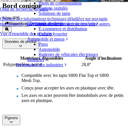
Biens de consommation
Bord conique
Cartons ondulés
Outil de recherche de tapis
Solutions de tapis
Série 800
Obtenez des informations techniques détaillées sur nos tapis
Demande de devis
Logistique et manutention de produits
Répartition
transporteurs, nos composants et nos accessoires, entre autres
E-commerce et distribution
Vue d'ensemble des produits
Colis et courrier
Automobile et pneus
Données de produit
Pneu
Automobile
Batteries de véhicules électriques
Matériaux disponibles
Angle d'inclinaison
Industriel
Polypropylène, acétal
28,8°
Présentation des industries
Compatible avec les tapis S800 Flat Top et S800
Mesh Top.
Conçu pour accepter les axes en plastique avec tête.
Les axes en acier peuvent être immobilisés avec de petits
axes en plastique.
Pignons