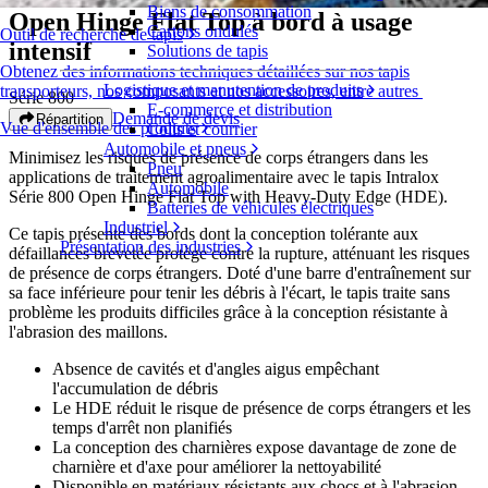
Biens de consommation
Open Hinge Flat Top à bord à usage
Cartons ondulés
Outil de recherche de tapis
intensif
Solutions de tapis
Obtenez des informations techniques détaillées sur nos tapis
Logistique et manutention de produits
transporteurs, nos composants et nos accessoires, entre autres
Série 800
E-commerce et distribution
Demande de devis
Répartition
Vue d'ensemble des produits
Colis et courrier
Automobile et pneus
Minimisez les risques de présence de corps étrangers dans les
Pneu
applications de traitement agroalimentaire avec le tapis Intralox
Automobile
Série 800 Open Hinge Flat Top with Heavy-Duty Edge (HDE).
Batteries de véhicules électriques
Industriel
Ce tapis présente des bords dont la conception tolérante aux
Présentation des industries
défaillances brevetée protège contre la rupture, atténuant les risques
de présence de corps étrangers. Doté d'une barre d'entraînement sur
sa face inférieure pour tenir les débris à l'écart, le tapis traite sans
problème les produits difficiles grâce à la conception résistante à
l'abrasion des maillons.
Absence de cavités et d'angles aigus empêchant
l'accumulation de débris
Le HDE réduit le risque de présence de corps étrangers et les
temps d'arrêt non planifiés
La conception des charnières expose davantage de zone de
charnière et d'axe pour améliorer la nettoyabilité
Disponible en matériaux résistants aux chocs et à l'abrasion