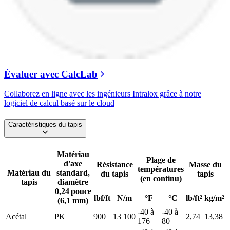
Évaluer avec CalcLab
Collaborez en ligne avec les ingénieurs Intralox grâce à notre
logiciel de calcul basé sur le cloud
Caractéristiques du tapis
Matériau
Plage de
d'axe
Résistance
Masse du
températures
Matériau du
standard,
du tapis
tapis
(en continu)
tapis
diamètre
0,24 pouce
lbf/ft
N/m
°F
°C
lb/ft²
kg/m²
(6,1 mm)
-40 à
-40 à
Acétal
PK
900
13 100
2,74
13,38
176
80