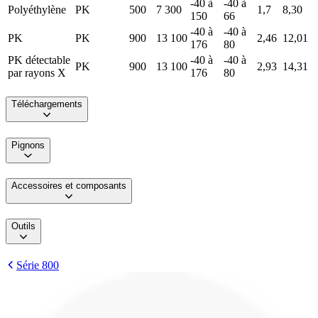
-40 à
-40 à
Polyéthylène
PK
500
7 300
1,7
8,30
150
66
-40 à
-40 à
PK
PK
900
13 100
2,46
12,01
176
80
PK détectable
-40 à
-40 à
PK
900
13 100
2,93
14,31
par rayons X
176
80
Téléchargements
Pignons
Accessoires et composants
Outils
Série 800