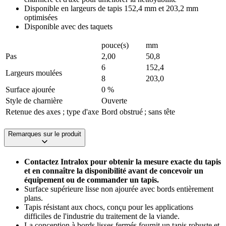
Disponible en largeurs de tapis 152,4 mm et 203,2 mm
optimisées
Disponible avec des taquets
pouce(s)
mm
Pas
2,00
50,8
6
152,4
Largeurs moulées
8
203,0
Surface ajourée
0 %
Style de charnière
Ouverte
Retenue des axes ; type d'axe
Bord obstrué ; sans tête
Remarques sur le produit
Contactez Intralox pour obtenir la mesure exacte du tapis
et en connaître la disponibilité avant de concevoir un
équipement ou de commander un tapis.
Surface supérieure lisse non ajourée avec bords entièrement
plans.
Tapis résistant aux chocs, conçu pour les applications
difficiles de l'industrie du traitement de la viande.
La conception à bords lisses fermés fournit un tapis robuste et