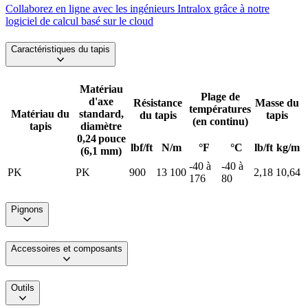
Collaborez en ligne avec les ingénieurs Intralox grâce à notre
logiciel de calcul basé sur le cloud
Caractéristiques du tapis
Matériau
Plage de
d'axe
Résistance
Masse du
températures
Matériau du
standard,
du tapis
tapis
(en continu)
tapis
diamètre
0,24 pouce
lbf/ft
N/m
°F
°C
lb/ft
kg/m
(6,1 mm)
-40 à
-40 à
PK
PK
900
13 100
2,18
10,64
176
80
Pignons
Accessoires et composants
Outils