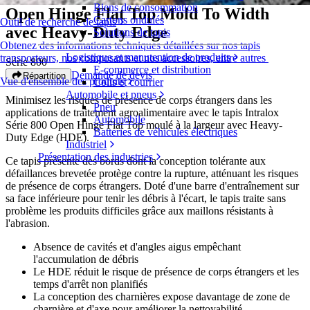
Biens de consommation
Open Hinge Flat Top Mold To Width
Cartons ondulés
Outil de recherche de tapis
avec Heavy-Duty Edge
Solutions de tapis
Obtenez des informations techniques détaillées sur nos tapis
Logistique et manutention de produits
transporteurs, nos composants et nos accessoires, entre autres
Série 800
E-commerce et distribution
Demande de devis
Répartition
Vue d'ensemble des produits
Colis et courrier
Automobile et pneus
Minimisez les risques de présence de corps étrangers dans les
Pneu
applications de traitement agroalimentaire avec le tapis Intralox
Automobile
Série 800 Open Hinge Flat Top moulé à la largeur avec Heavy-
Batteries de véhicules électriques
Duty Edge (HDE).
Industriel
Présentation des industries
Ce tapis présente des bords dont la conception tolérante aux
défaillances brevetée protège contre la rupture, atténuant les risques
de présence de corps étrangers. Doté d'une barre d'entraînement sur
sa face inférieure pour tenir les débris à l'écart, le tapis traite sans
problème les produits difficiles grâce aux maillons résistants à
l'abrasion.
Absence de cavités et d'angles aigus empêchant
l'accumulation de débris
Le HDE réduit le risque de présence de corps étrangers et les
temps d'arrêt non planifiés
La conception des charnières expose davantage de zone de
charnière et d'axe pour améliorer la nettoyabilité