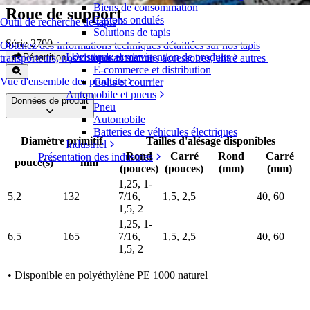
Biens de consommation
Roue de support
Cartons ondulés
Outil de recherche de tapis
Solutions de tapis
Série 2700
Obtenez des informations techniques détaillées sur nos tapis
Demande de devis
Logistique et manutention de produits
Répartition
transporteurs, nos composants et nos accessoires, entre autres
E-commerce et distribution
Vue d'ensemble des produits
Colis et courrier
Automobile et pneus
Données de produit
Pneu
Automobile
Batteries de véhicules électriques
Diamètre primitif
Tailles d'alésage disponibles
Industriel
Rond
Carré
Rond
Carré
Présentation des industries
pouce(s)
mm
(pouces)
(pouces)
(mm)
(mm)
1,25, 1-
5,2
132
7/16,
1,5, 2,5
40, 60
1,5, 2
1,25, 1-
6,5
165
7/16,
1,5, 2,5
40, 60
1,5, 2
• Disponible en polyéthylène PE 1000 naturel