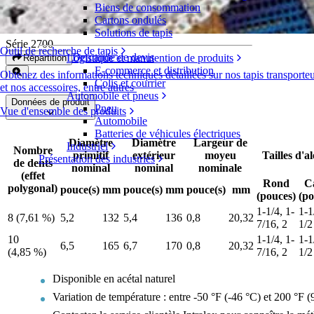
Biens de consommation
Pignons en acétal
Cartons ondulés
Solutions de tapis
Série 2700
Outil de recherche de tapis
Demande de devis
Logistique et manutention de produits
Répartition
E-commerce et distribution
Obtenez des informations techniques détaillées sur nos tapis transport
Colis et courrier
et nos accessoires, entre autres
Automobile et pneus
Données de produit
Pneu
Vue d'ensemble des produits
Automobile
Batteries de véhicules électriques
Diamètre
Diamètre
Largeur de
Industriel
Nombre
primitif
extérieur
moyeu
Tailles d'a
Présentation des industries
de dents
nominal
nominal
nominale
(effet
Rond
C
polygonal)
pouce(s)
mm
pouce(s)
mm
pouce(s)
mm
(pouces)
(po
1-1/4, 1-
1-1
8 (7,61 %)
5,2
132
5,4
136
0,8
20,32
7/16, 2
1/2
10
1-1/4, 1-
1-1
6,5
165
6,7
170
0,8
20,32
(4,85 %)
7/16, 2
1/2
Disponible en acétal naturel
Variation de température : entre -50 °F (-46 °C) et 200 °F (