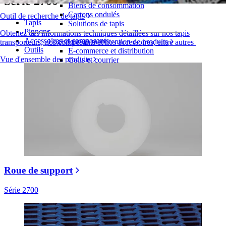
Série 2700
Biens de consommation
Cartons ondulés
Outil de recherche de tapis
Tapis
Solutions de tapis
Pignons
Obtenez des informations techniques détaillées sur nos tapis
Accessoires et composants
Logistique et manutention de produits
transporteurs, nos composants et nos accessoires, entre autres
Outils
E-commerce et distribution
Vue d'ensemble des produits
Colis et courrier
Automobile et pneus
Pneu
Automobile
Batteries de véhicules électriques
Industriel
Présentation des industries
Roue de support
Série 2700