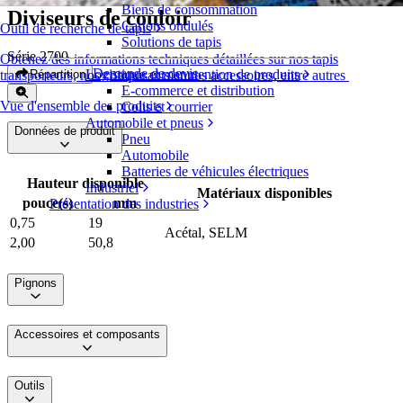
Biens de consommation
Diviseurs de couloir
Cartons ondulés
Outil de recherche de tapis
Solutions de tapis
Série 2700
Obtenez des informations techniques détaillées sur nos tapis
Demande de devis
Logistique et manutention de produits
Répartition
transporteurs, nos composants et nos accessoires, entre autres
E-commerce et distribution
Vue d'ensemble des produits
Colis et courrier
Automobile et pneus
Données de produit
Pneu
Automobile
Batteries de véhicules électriques
Hauteur disponible
Industriel
Matériaux disponibles
pouce(s)
mm
Présentation des industries
0,75
19
Acétal, SELM
2,00
50,8
Pignons
Accessoires et composants
Outils