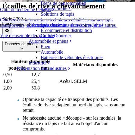
Biens de consommation
Écailles de rive à chevauchement
Cartons ondulés
Outil de recherche de tapis
Solutions de tapis
Série 2700
Obtenez des informations techniques détaillées sur nos tapis
Demande de devis
Logistique et manutention de produits
Répartition
transporteurs, nos composants et nos accessoires, entre autres
E-commerce et distribution
Vue d'ensemble des produits
Colis et courrier
Automobile et pneus
Données de produit
Pneu
Automobile
Batteries de véhicules électriques
Hauteur disponible
Industriel
Matériaux disponibles
pouce(s)
mm
Présentation des industries
0,50
12,7
1,00
25,4
Acétal, SELM
2,00
50,8
Optimise la capacité de transport des produits. Les
écailles de rive s'adaptent au bord du tapis, sans aucun
retrait.
Ne nécessite aucune « découpe » sur les modules, la
résistance du tapis ne fait ainsi l'objet d'aucun
compromis.