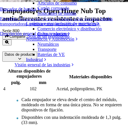
Artículos de consumo
Cartón corrugado
Buscador de bandas
Empujadores Open Hinge Nub Top
Soluciones de bandas
antiadherentes resistentes a impactos
Encuentre Información técnica detallada sobre nuestras bandas
Logística y manipulación de materiales
transportadoras, componentes, accesorios y mucho más
Comercio electrónico y distribución
Serie 800
Descripción general de los productos
Cartas y paquetes
Solicite un presupuesto
Compartir
Neumáticos y Automoción
Neumáticos
Transporte
Baterías de VE
Datos de producto
Industrial
Visión general de las industrias
Alturas disponibles de
empujadores
Materiales disponibles
pulg.
mm
4
102
Acetal, polipropileno, PK
Cada empujador se eleva desde el centro del módulo,
moldeado en forma de una única pieza. No se requieren
dispositivos de fijación.
Disponibles con una indentación moldeada de 1,3 pulg.
(33 mm).