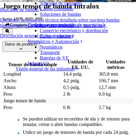
Artículos de consumo
Juego tensor de banda Intralox
Cartón corrugado
Buscador de bandas
Soluciones de bandas
Serie 1800, 800, 888
Encuentre Información técnica detallada sobre nuestras bandas
Solicite un presupuesto
Logística y manipulación de materiales
Compartir
transportadoras, componentes, accesorios y mucho más
Comercio electrónico y distribución
Descripción general de los productos
Cartas y paquetes
Neumáticos y Automoción
Datos de producto
Neumáticos
Transporte
Baterías de VE
Unidades de
Unidades
Industrial
Tensor de banda simple
EE. UU.
métricas
Visión general de las industrias
Longitud
14,4 pulg.
365,8 mm
Ancho
4,2 pulg.
106,7 mm
Altura
0,5 pulg.
12,7 mm
Peso
2 lb
0,9 kg
Juego tensor de banda
Peso
6 lb
2,7 kg
Se pueden utilizar en recorridos de ida y de retorno para
instalar, cerrar o abrir bandas compatibles.
Utilice un juego de tensores de banda por cada 24 pulg.