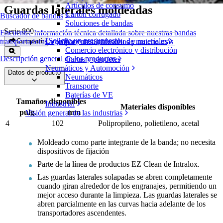
Artículos de consumo
Guardas laterales moldeadas
Cartón corrugado
Buscador de bandas
Soluciones de bandas
Serie 800
Encuentre Información técnica detallada sobre nuestras bandas
Solicite un presupuesto
Logística y manipulación de materiales
Compartir
transportadoras, componentes, accesorios y mucho más
Comercio electrónico y distribución
Descripción general de los productos
Cartas y paquetes
Neumáticos y Automoción
Datos de producto
Neumáticos
Transporte
Baterías de VE
Tamaños disponibles
Industrial
Materiales disponibles
pulg.
mm
Visión general de las industrias
4
102
Polipropileno, polietileno, acetal
Moldeado como parte integrante de la banda; no necesita
dispositivos de fijación
Parte de la línea de productos EZ Clean de Intralox.
Las guardas laterales solapadas se abren completamente
cuando giran alrededor de los engranajes, permitiendo un
mejor acceso durante la limpieza. Las guardas laterales se
abren parcialmente en las curvas hacia adelante de los
transportadores ascendentes.