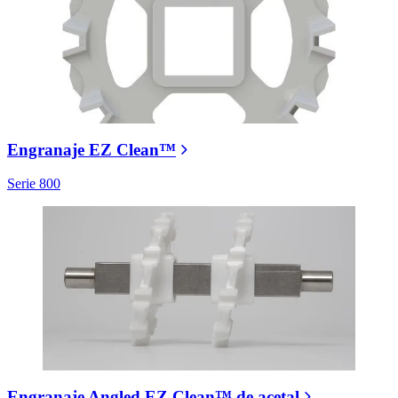
Engranaje EZ Clean™
Serie 800
Engranaje Angled EZ Clean™ de acetal