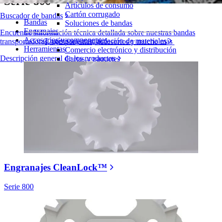
Serie 800
Artículos de consumo
Cartón corrugado
Buscador de bandas
Bandas
Soluciones de bandas
Engranajes
Encuentre Información técnica detallada sobre nuestras bandas
Accesorios y componentes
Logística y manipulación de materiales
transportadoras, componentes, accesorios y mucho más
Herramientas
Comercio electrónico y distribución
Descripción general de los productos
Cartas y paquetes
Neumáticos y Automoción
Neumáticos
Transporte
Baterías de VE
Industrial
Visión general de las industrias
Engranajes CleanLock™
Serie 800