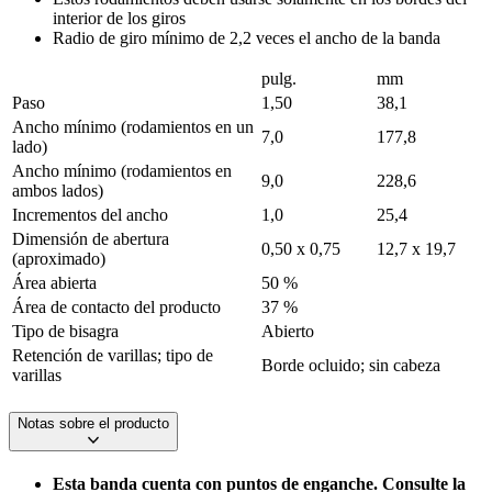
interior de los giros
Radio de giro mínimo de 2,2 veces el ancho de la banda
pulg.
mm
Paso
1,50
38,1
Ancho mínimo (rodamientos en un
7,0
177,8
lado)
Ancho mínimo (rodamientos en
9,0
228,6
ambos lados)
Incrementos del ancho
1,0
25,4
Dimensión de abertura
0,50 x 0,75
12,7 x 19,7
(aproximado)
Área abierta
50 %
Área de contacto del producto
37 %
Tipo de bisagra
Abierto
Retención de varillas; tipo de
Borde ocluido; sin cabeza
varillas
Notas sobre el producto
Esta banda cuenta con puntos de enganche. Consulte la