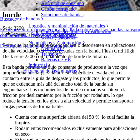
Artículos de consumo
Flush Grid High Deck con rodamiento de
Cartón corrugado
borde
Soluciones de bandas
Buscador de bandas
Logística y manipulación de materiales
Serie 2200
Encuentre Información técnica detallada sobre nuestras bandas transpor
Comercio electrónico y distribución
Solicite un presupuesto
Compartir
componentes, accesorios y mucho más
Cartas y paquetes
Neumáticos y Automoción
Evite que los productos se enganchen o desorienten en aplicaciones
Descripción general de los productos
Neumáticos
de alta velocidad con cargas pesadas con la banda Flush Grid High
Transporte
Deck serie 2200 con rodamiento de borde de Intralox.
Baterías de VE
Industrial
Esta banda permite un flujo constante de productos a la vez que
Visión general de las industrias
proporciona una larga vida útil. Su superficie elevada evita el
contacto entre la guía de desgaste y los productos, lo que permite
que se extiendan más allá del ancho total de la banda sin
engancharse. Los rodamientos de borde cromados sustituyen la
fricción por deslizamiento por la fricción por rodadura, lo que
reduce la tensión en los giros a alta velocidad y permite transportar
cargas pesadas de forma fiable.
Cuenta con una superficie abierta del 50 %, lo cual facilita la
limpieza
Rodamientos recomendados exclusivamente para aplicaciones
en seco
Estos rodamientos deben usarse solamente en los bordes del