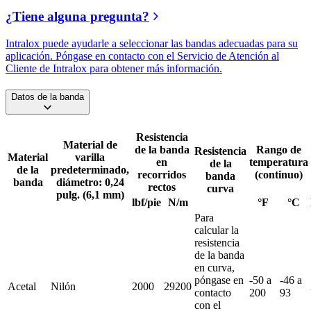
¿Tiene alguna pregunta?
Intralox puede ayudarle a seleccionar las bandas adecuadas para su
aplicación. Póngase en contacto con el Servicio de Atención al
Cliente de Intralox para obtener más información.
Datos de la banda
Resistencia
Material de
de la banda
Rango de
Resistencia
Material
varilla
en
temperatura
de la
de la
predeterminado,
recorridos
(continuo)
banda
banda
diámetro: 0,24
rectos
curva
pulg. (6,1 mm)
lbf/pie
N/m
°F
°C
Para
calcular la
resistencia
de la banda
en curva,
póngase en
-50 a
-46 a
Acetal
Nilón
2000
29200
contacto
200
93
con el