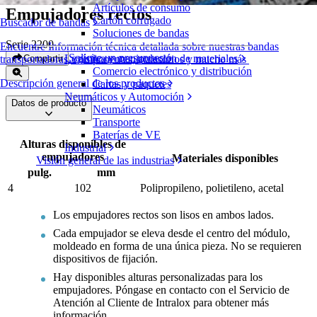
Artículos de consumo
Empujadores rectos
Cartón corrugado
Buscador de bandas
Soluciones de bandas
Serie 2200
Encuentre Información técnica detallada sobre nuestras bandas
Solicite un presupuesto
Logística y manipulación de materiales
Compartir
transportadoras, componentes, accesorios y mucho más
Comercio electrónico y distribución
Descripción general de los productos
Cartas y paquetes
Neumáticos y Automoción
Datos de producto
Neumáticos
Transporte
Baterías de VE
Alturas disponibles de
Industrial
empujadores
Materiales disponibles
Visión general de las industrias
pulg.
mm
4
102
Polipropileno, polietileno, acetal
Los empujadores rectos son lisos en ambos lados.
Cada empujador se eleva desde el centro del módulo,
moldeado en forma de una única pieza. No se requieren
dispositivos de fijación.
Hay disponibles alturas personalizadas para los
empujadores. Póngase en contacto con el Servicio de
Atención al Cliente de Intralox para obtener más
información.