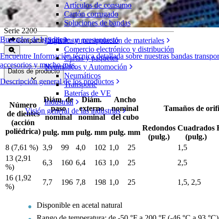
Artículos de consumo
Engranajes de acetal moldeados
Cartón corrugado
Soluciones de bandas
Serie 2200
Buscador de bandas
Solicite un presupuesto
Logística y manipulación de materiales
Compartir
Comercio electrónico y distribución
Encuentre Información técnica detallada sobre nuestras bandas transpo
Cartas y paquetes
accesorios y mucho más
Neumáticos y Automoción
Datos de producto
Neumáticos
Descripción general de los productos
Transporte
Baterías de VE
Diám. de
Diám.
Ancho
Industrial
Número
paso
externo
nominal
Tamaños de orifi
Visión general de las industrias
de dientes
nominal
nominal
del cubo
(acción
Redondos
Cuadrados
poliédrica)
pulg.
mm
pulg.
mm
pulg.
mm
(pulg.)
(pulg.)
8 (7,61 %)
3,9
99
4,0
102
1,0
25
1,5
13 (2,91
6,3
160
6,4
163
1,0
25
2,5
%)
16 (1,92
7,7
196
7,8
198
1,0
25
1,5, 2,5
%)
Disponible en acetal natural
Rango de temperatura: de -50 °F a 200 °F (-46 °C a 93 °C)