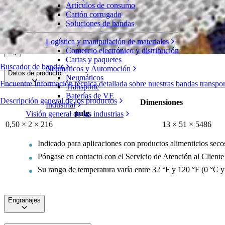
Artículos de consumo
Guía de desgaste de uretano
Cartón corrugado
Soluciones de bandas
Serie 1750
Solicite un presupuesto
Logística y manipulación de materiales
Compartir
Comercio electrónico y distribución
Cartas y paquetes
Buscador de bandas
Neumáticos y Automoción
Datos de producto
Neumáticos
Encuentre Información técnica detallada sobre nuestras bandas transp
Transporte
Baterías de VE
Descripción general de los productos
Dimensiones
Industrial
pulg.
Visión general de las industrias
0,50 × 2 × 216
13 × 51 × 5486
Indicado para aplicaciones con productos alimenticios secos
Póngase en contacto con el Servicio de Atención al Cliente d
Su rango de temperatura varía entre 32 °F y 120 °F (0 °C y
Engranajes