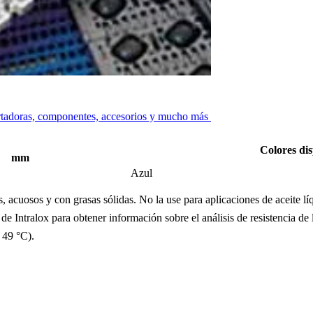
ortadoras, componentes, accesorios y mucho más
Colores dis
mm
Azul
, acuosos y con grasas sólidas. No la use para aplicaciones de aceite lí
e Intralox para obtener información sobre el análisis de resistencia de 
 49 °C).