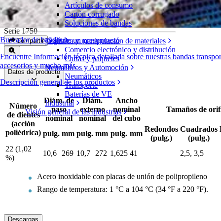
Artículos de consumo
Engranajes bipartidos metálicos
Cartón corrugado
Soluciones de bandas
Serie 1750
Buscador de bandas
Solicite un presupuesto
Logística y manipulación de materiales
Compartir
Comercio electrónico y distribución
Encuentre Información técnica detallada sobre nuestras bandas transpo
Cartas y paquetes
accesorios y mucho más
Neumáticos y Automoción
Datos de producto
Neumáticos
Descripción general de los productos
Transporte
Baterías de VE
Diám. de
Diám.
Ancho
Industrial
Número
paso
externo
nominal
Tamaños de orifi
Visión general de las industrias
de dientes
nominal
nominal
del cubo
(acción
Redondos
Cuadrados
poliédrica)
pulg.
mm
pulg.
mm
pulg.
mm
(pulg.)
(pulg.)
22 (1,02
10,6
269
10,7
272
1,625
41
2,5, 3,5
%)
Acero inoxidable con placas de unión de polipropileno
Rango de temperatura: 1 °C a 104 °C (34 °F a 220 °F).
Descargas