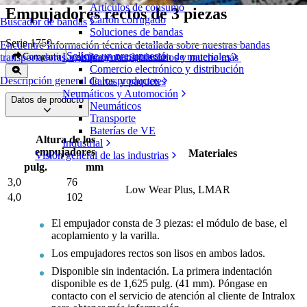
Artículos de consumo
Empujadores rectos de 3 piezas
Cartón corrugado
Buscador de bandas
Soluciones de bandas
Serie 1750
Encuentre Información técnica detallada sobre nuestras bandas
Solicite un presupuesto
Logística y manipulación de materiales
Compartir
transportadoras, componentes, accesorios y mucho más
Comercio electrónico y distribución
Descripción general de los productos
Cartas y paquetes
Neumáticos y Automoción
Datos de producto
Neumáticos
Transporte
Baterías de VE
Altura de los
Industrial
empujadores
Materiales
Visión general de las industrias
pulg.
mm
3,0
76
Low Wear Plus, LMAR
4,0
102
El empujador consta de 3 piezas: el módulo de base, el
acoplamiento y la varilla.
Los empujadores rectos son lisos en ambos lados.
Disponible sin indentación. La primera indentación
disponible es de 1,625 pulg. (41 mm). Póngase en
contacto con el servicio de atención al cliente de Intralox