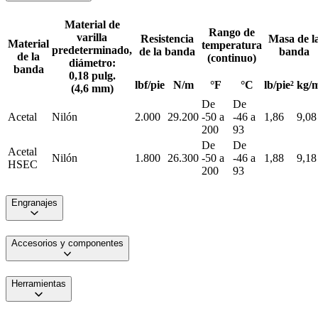
Material de
Rango de
varilla
Resistencia
Masa de l
Material
temperatura
predeterminado,
de la banda
banda
de la
(continuo)
diámetro:
banda
0,18 pulg.
lbf/pie
N/m
°F
°C
lb/pie²
kg/
(4,6 mm)
De
De
Acetal
Nilón
2.000
29.200
-50 a
-46 a
1,86
9,08
200
93
De
De
Acetal
Nilón
1.800
26.300
-50 a
-46 a
1,88
9,18
HSEC
200
93
Engranajes
Accesorios y componentes
Herramientas