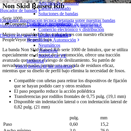
Artículos de consumo
Non Skid Raised Rib
Cartón corrugado
Buscador de bandas
Soluciones de bandas
Serie 1000
Encuentre Información técnica detallada sobre nuestras bandas
Solicite un presupuesto
Logística y manipulación de materiales
Compartir
transportadoras, componentes, accesorios y mucho más
Comercio electrónico y distribución
Mejore la seguridad de los trabajadores con nuestro eficiente
Cartas y paquetes
Descripción general de los productos
PeopleVeyor de perfil bajo.
Neumáticos y Automoción
Neumáticos
La banda Non Skid Raised Rib serie 1000 de Intralox, que se utiliza
Transporte
especialmente en el sector de la automoción, ofrece una tracción
Baterías de VE
avanzada que reduce el riesgo de deslizamiento. Su patrón de
Industrial
nervaduras elevadas permite una recogida de residuos eficaz,
Visión general de las industrias
mientras que su diseño de perfil bajo elimina la necesidad de fosos.
Compatible con uñetas para retirar los dispositivos de fijación
que se hayan podido caer y otros residuos
El paso pequeño reduce la acción poliédrica
Transferencias por rodillos frontales de 0,75 pulg. (19,1 mm)
Disponible sin indentación lateral o con indentación lateral de
0,82 pulg. (21 mm)
pulg.
mm
Paso
0,60
15,2
Ancho mínimo
3,0
76,0