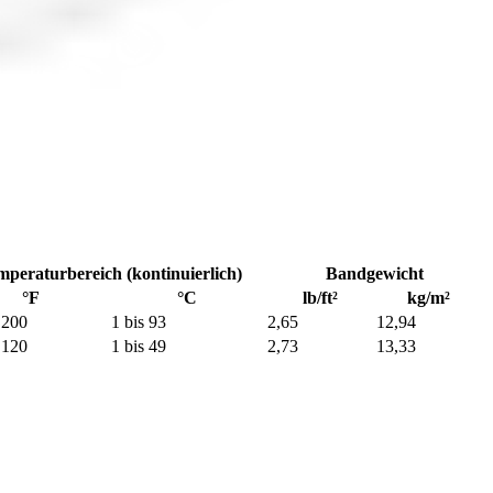
peraturbereich (kontinuierlich)
Bandgewicht
°F
°C
lb/ft²
kg/m²
 200
1 bis 93
2,65
12,94
 120
1 bis 49
2,73
13,33