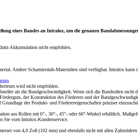
ellung eines Bandes an Intralox, um die genauen Bandabmessunge
dukt-Akkumulation nicht empfohlen.
erial. Andere Scharnierstab-Materialien sind verfügbar. Intralox kann 
ramm
.
Obertrum wird nicht empfohlen.
hneller als die Bandgeschwindigkeit. Wenn sich die Bandrollen nicht 
 Förderguts, der Konstruktion des Förderers und der Bandgeschwindigk
uf Grundlage der Produkt- und Förderereigenschaften präziser einzuschä
ion aus Rollen mit 0°-, 30°-, 45°- oder 60°-Winkel erhältlich. Maßgefe
ten Sie vom Intralox-Kundenservice.
messer von 4,0 Zoll (102 mm) und ebenfalls nicht mit allen Zahnrädern