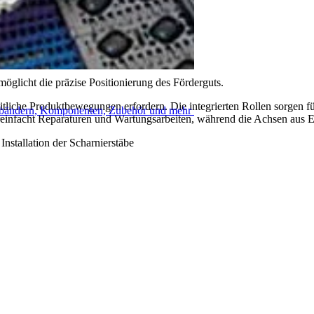
öglicht die präzise Positionierung des Förderguts.
tliche Produktbewegungen erfordern. Die integrierten Rollen sorgen fü
rderbändern, Komponenten, Zubehör und mehr
einfacht Reparaturen und Wartungsarbeiten, während die Achsen aus Ed
nstallation der Scharnierstäbe