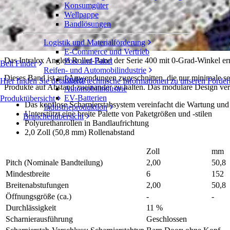
Konsumgüter
Angled Roller™ mit 0°-Winkel
Wellpappe
Bandlösungen
Serie 400
Angebot einholen
Logistik und Materialförderung
Freigeben
E-Commerce und Vertrieb
Das Intralox Angled Roller-Band der Serie 400 mit 0-Grad-Winkel erm
Post und Paket
Belt Finder
Reifen- und Automobilindustrie
Dieses Band ist auf Anwendungen zugeschnitten, die nur minimale sei
Reifen
Hier finden Sie detaillierte technische Informationen zu unseren Fö
Produkte auf Abstand zueinander zu halten. Das modulare Design ver
Automobilindustrie
EV-Batterien
Produktübersicht
Das kopflose Scharnierstabsystem vereinfacht die Wartung und I
Industrieproduktion
Unterstützt eine breite Palette von Paketgrößen und -stilen
Branchenübersicht
Polyurethanrollen in Bandlaufrichtung
2,0 Zoll (50,8 mm) Rollenabstand
Zoll
mm
Pitch (Nominale Bandteilung)
2,00
50,8
Mindestbreite
6
152
Breitenabstufungen
2,00
50,8
Öffnungsgröße (ca.)
-
-
Durchlässigkeit
11 %
Scharnierausführung
Geschlossen