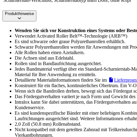
Scharnierstab-Verschluss; Scharnierstabtyp
Barn Door; ohne Kopf
Produkthinweise
Wenden Sie sich vor Konstruktion eines Systems oder Best
Verwendet Activated Roller Belt™-Technologie (ARB™)
Es sind schwarze oder graue Polyurethanrollen erhältlich.
Schwarze Polyurethanrollen werden für Anwendungen mit Pro
Alle Rollen haben einen Azetalkern.
Die Achsen sind aus Edelstahl.
Rollen sind in Bandlaufrichtung ausgerichtet.
Jedes Bandmaterial verfügt über ein Standard-Scharnierstab-Mat
Material für Ihre Anwendung zu ermitteln.
Detaillierte Materialinformationen finden Sie im
Lieferprog
Konstruiert für ein flaches, kontinuierliches Obertrum. Ein V-
Wenn sich die Bandrollen drehen, bewegt sich das Fördergut sc
Das Fördergutverhalten variiert je nach Form und Gewicht des
Intralox kann Sie dabei unterstützen, das Fördergutverhalten a
Kundenservice.
Es sind kundenspezifische Bänder mit einer beliebigen Kombinat
Laufrichtungen ausgerichtet sind. Weitere Informationen erhal
2,0 Zoll (50.8 mm) Rollenabstand.
Nicht kompatibel mit dem geteilten Zahnrad mit Teilkreisdurch
Vierkantbohrungen.