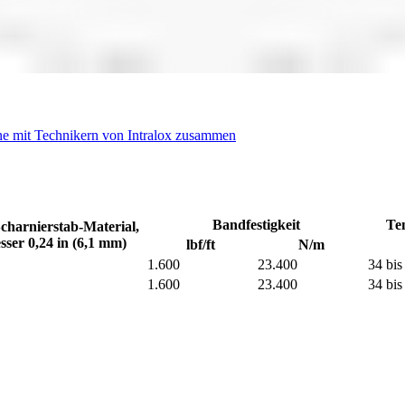
ne mit Technikern von Intralox zusammen
Bandfestigkeit
Tem
charnierstab-Material,
ser 0,24 in (6,1 mm)
lbf/ft
N/m
1.600
23.400
34 bis
1.600
23.400
34 bis