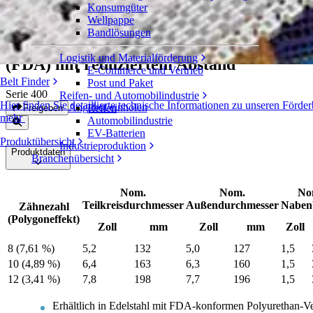
Konsumgüter
Wellpappe
Geteilte Zahnräder aus Metall mit
Bandlösungen
Verbindungsplatten aus Polyurethan
Logistik und Materialförderung
(FDA) mit reduziertem Abstand
E-Commerce und Vertrieb
Belt Finder
Post und Paket
Serie 400
Reifen- und Automobilindustrie
Hier finden Sie detaillierte technische Informationen zu unseren För
Angebot einholen
Reifen
Freigeben
mehr
Automobilindustrie
EV-Batterien
Produktübersicht
Industrieproduktion
Produktdaten
Branchenübersicht
Nom.
Nom.
No
Teilkreisdurchmesser
Außendurchmesser
Nabenb
Zähnezahl
(Polygoneffekt)
Zoll
mm
Zoll
mm
Zoll
8 (7,61 %)
5,2
132
5,0
127
1,5
10 (4,89 %)
6,4
163
6,3
160
1,5
12 (3,41 %)
7,8
198
7,7
196
1,5
Erhältlich in Edelstahl mit FDA-konformen Polyurethan-V