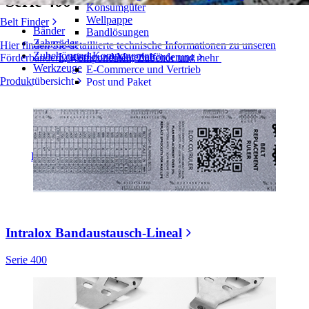
Serie 400
Konsumgüter
Wellpappe
Belt Finder
Bänder
Bandlösungen
Zahnräder
Hier finden Sie detaillierte technische Informationen zu unseren
Zubehör und Komponenten
Logistik und Materialförderung
Förderbändern, Komponenten, Zubehör und mehr
Werkzeuge
E-Commerce und Vertrieb
Produktübersicht
Post und Paket
Reifen- und Automobilindustrie
Reifen
Automobilindustrie
EV-Batterien
Industrieproduktion
Branchenübersicht
Intralox Bandaustausch-Lineal
Serie 400