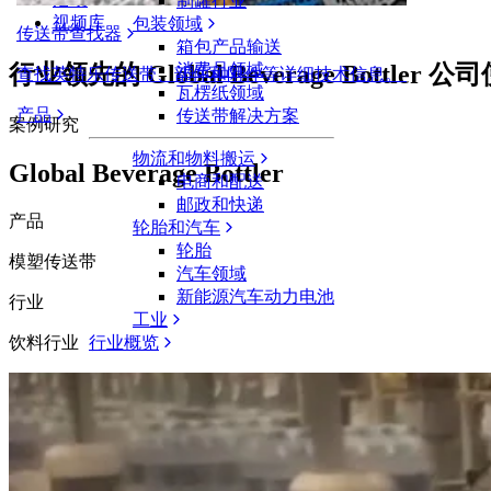
制罐行业
视频库
包装领域
传送带查找器
箱包产品输送
行业领先的 Global Beverage Bottle
消费品领域
查找英特乐传送带、部件和附件等详细技术信息。
瓦楞纸领域
产品
传送带解决方案
案例研究
物流和物料搬运
Global Beverage Bottler
电商和配送
邮政和快递
产品
轮胎和汽车
轮胎
模塑传送带
汽车领域
新能源汽车动力电池
行业
工业
饮料行业
行业概览