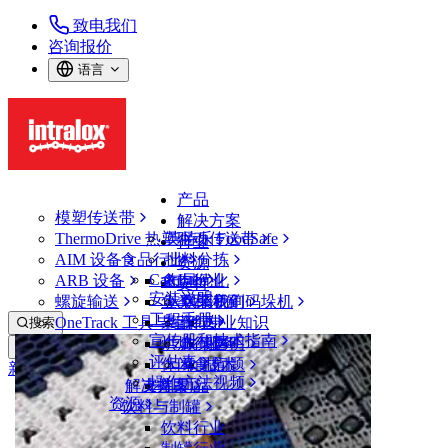
致电我们
咨询报价
语言
产品
模塑传送带
解决方案
ThermoDrive 热塑驱动传送带
英特乐 FoodSafe
行业
AIM 设备
食品行业
批料分拣
资源
CalcLab
ARB 设备
禽肉行业
布局优化
支持
安装说明
螺旋输送
鱼类和海鲜
从包装机到码垛机
联系我们
工程手册
OneTrack 工具与组件
果蔬行业
保证
专业知识
搜索
宣传册和技术指南
烘焙行业
政策声明
服务
打开菜单
评估表
休闲食品
常见问题
技术
新闻&媒体
操作方法视频
解决方案
支持
乳制品
资源
新闻与见解
饮料与制罐
案例研究
饮料行业
活动