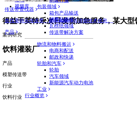
制罐行业
视频库
包装领域
传送带查找器
箱包产品输送
得益于英特乐次日发货加急服务，某大型
消费品领域
查找英特乐传送带、部件和附件等详细技术信息。
瓦楞纸领域
产品
传送带解决方案
案例研究
物流和物料搬运
饮料灌装厂
电商和配送
邮政和快递
产品
轮胎和汽车
轮胎
模塑传送带
汽车领域
新能源汽车动力电池
行业
工业
行业概览
饮料行业