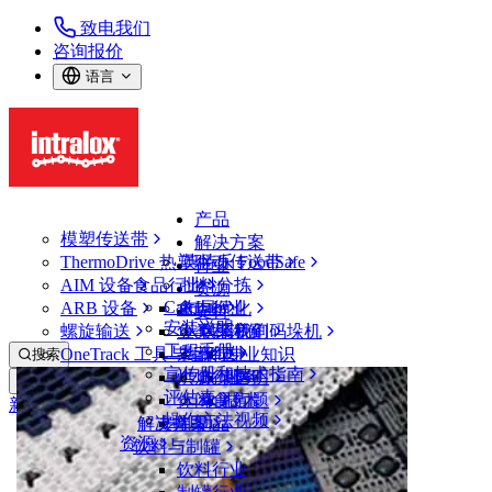
致电我们
咨询报价
语言
产品
模塑传送带
解决方案
ThermoDrive 热塑驱动传送带
英特乐 FoodSafe
行业
AIM 设备
食品行业
批料分拣
资源
CalcLab
ARB 设备
禽肉行业
布局优化
支持
安装说明
螺旋输送
鱼类和海鲜
从包装机到码垛机
联系我们
工程手册
OneTrack 工具与组件
果蔬行业
保证
专业知识
搜索
宣传册和技术指南
烘焙行业
政策声明
服务
打开菜单
评估表
休闲食品
常见问题
技术
新闻&媒体
操作方法视频
解决方案
支持
乳制品
资源
新闻与见解
饮料与制罐
案例研究
饮料行业
活动