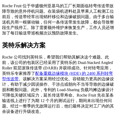
Roche Fruit 位于华盛顿州亚基马的工厂长期面临转弯传送带故
障导致的意外停机问题。在装袋机进料处及苹果人工检测工位
前后，传送带经常出现销杆移位和边缘破损问题。由于多台输
送机共用一根驱动轴，任何一条传送带发生故障，都会导致整
段生产线停工。除了需要额外维护来恢复生产，工作人员还增
加了每日输送带巡检频次以预防故障发生。
英特乐解决方案
Roche 公司找到英特乐，希望我们帮助其解决这个难题。此
前，该公司的包装区已经采用了英特乐的 Dual-Stacked Angled
Roller 双层滚珠传送带 (DARB) 并获得成功。针对转弯应用，
英特乐专家推荐了
配备重载边缘模块 (HDE) 的 2400 系列转弯
型传送带
。该解决方案采用经过优化、容错能力更高的边缘设
计，有助于减少因误操作、干涉点或朝向不当等导致的边缘破
损和断裂问题。此外，专利的 Load-Sharing 负载均摊边缘设计
可降低关键区域应力，延长传送带寿命。Roche Fruit 先在某条
输送线上进行了为期 12 个月的测试运行，期间未出现任何问
题。经过一整季的无故障运行后，他们最终决定对工厂内的其
余设备进行升级改造。