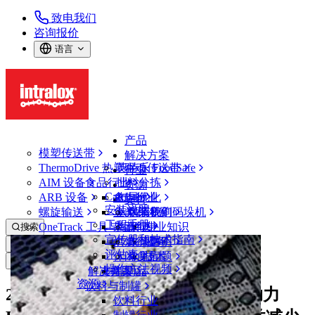
致电我们
咨询报价
语言
产品
模塑传送带
解决方案
ThermoDrive 热塑驱动传送带
英特乐 FoodSafe
行业
AIM 设备
食品行业
批料分拣
资源
CalcLab
ARB 设备
禽肉行业
布局优化
支持
安装说明
螺旋输送
鱼类和海鲜
从包装机到码垛机
联系我们
工程手册
OneTrack 工具与组件
果蔬行业
保证
专业知识
搜索
宣传册和技术指南
烘焙行业
政策声明
服务
打开菜单
评估表
休闲食品
常见问题
技术
新闻&媒体
操作方法视频
解决方案
支持
乳制品
资源
饮料与制罐
2400 系列重载边缘转弯型传送带助力
饮料行业