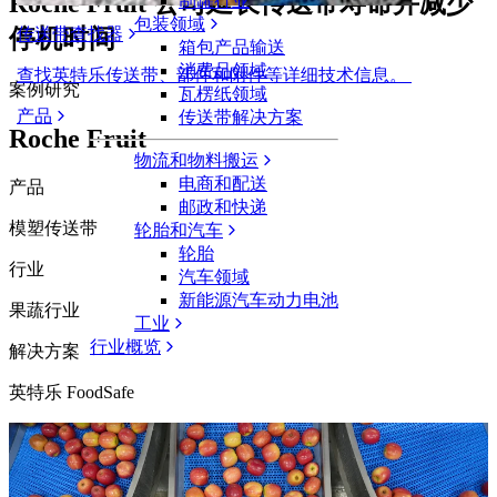
Roche Fruit 公司延长传送带寿命并减少
制罐行业
包装领域
传送带查找器
停机时间
箱包产品输送
消费品领域
查找英特乐传送带、部件和附件等详细技术信息。
案例研究
瓦楞纸领域
产品
传送带解决方案
Roche Fruit
物流和物料搬运
电商和配送
产品
邮政和快递
模塑传送带
轮胎和汽车
轮胎
行业
汽车领域
新能源汽车动力电池
果蔬行业
工业
行业概览
解决方案
英特乐 FoodSafe