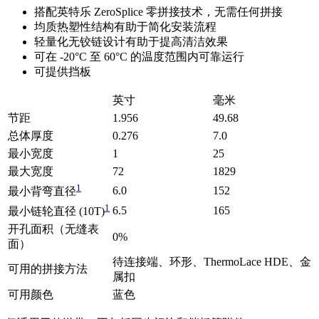
搭配英特乐 ZeroSplice 零拼接技术，无需任何拼接
均质热塑性结构有助于简化安装流程
轻量化无铰链设计有助于提高清洁效果
可在 -20°C 至 60°C 的温度范围内可靠运行
可提供挡板
英寸
毫米
节距
1.956
49.68
总体厚度
0.276
7.0
最小宽度
1
25
最大宽度
72
1829
1
6.0
152
最小背弯直径
1
6.5
165
最小链轮直径 (10T)
开孔面积（无缝表
0%
面）
待连接端、环形、ThermoLace HDE、金
可用的拼接方法
属扣
可用颜色
蓝色