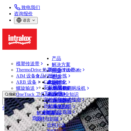
致电我们
咨询报价
语言
产品
模塑传送带
解决方案
ThermoDrive 热塑驱动传送带
英特乐 FoodSafe
行业
AIM 设备
食品行业
批料分拣
资源
CalcLab
ARB 设备
禽肉行业
布局优化
支持
安装说明
螺旋输送
鱼类和海鲜
从包装机到码垛机
联系我们
工程手册
OneTrack 工具与组件
果蔬行业
保证
专业知识
搜索
宣传册和技术指南
烘焙行业
政策声明
服务
打开菜单
评估表
休闲食品
常见问题
技术
传送带查找器
操作方法视频
解决方案
支持
乳制品
资源
传送带查找器
饮料与制罐
ThermoDrive 热塑驱动传送带
饮料行业
8050 系列