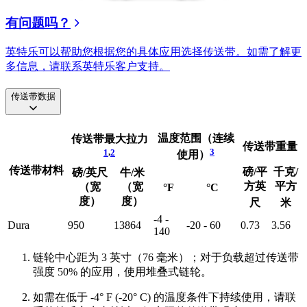
有问题吗？
英特乐可以帮助您根据您的具体应用选择传送带。如需了解更
多信息，请联系英特乐客户支持。
传送带数据
温度范围（连续
传送带最大拉力
传送带重量
3
1
,
2
使用）
传送带材料
磅/平
千克/
磅/英尺
牛/米
方英
平方
（宽
（宽
°F
°C
度）
度）
尺
米
-4 -
Dura
950
13864
-20 - 60
0.73
3.56
140
链轮中心距为 3 英寸（76 毫米）；对于负载超过传送带
强度 50% 的应用，使用堆叠式链轮。
如需在低于 -4° F (-20° C) 的温度条件下持续使用，请联