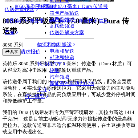
制罐行业
8050 系列平板型 E（7.0 毫米）Dura 传送带
包装领域
传送带查找器
箱包产品输送
8050 系列平板型 E（7.0 毫米）Dura 传
消费品领域
查找英特乐传送带、部件和附件等详细技术信息。
瓦楞纸领域
送带
产品
传送带解决方案
物流和物料搬运
8050 系列
电商和配送
请求报价
共享
邮政和快递
英特乐 8050 系列平板型（7.0 毫米）传送带（Dura 材质）可
轮胎和汽车
从容应对高冲击应用，平稳输送重载产品。
轮胎
汽车领域
该传送带属于我们的 BarDrive 推杆驱动产品线，配备全宽度
新能源汽车动力电池
驱动杆，可实现最大的传送拉力。它采用无张紧力的主动驱动
工业
系统，在直接接触食品的高负载应用中，可减少意外停机时间
行业概览
和降低维护工作量。
我们的 Dura 传送带材料专为严苛环境研发，其拉力高达 1414
千克/米，这是目前主动驱动型无张力带挡板传送带的最高额
定拉力。这款传送带非常适合低温环境使用，在土豆接收等重
载应用中表现出色。