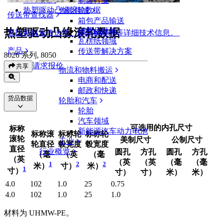
制罐行业
热塑驱动凸缘滚轮数据
包装领域
传送带查找器
箱包产品输送
热塑驱动凸缘滚轮数据
消费品领域
查找英特乐传送带、部件和附件等详细技术信息。
瓦楞纸领域
产品
传送带解决方案
8026 系列, 8050
请求报价
共享
物流和物料搬运
电商和配送
邮政和快递
货品数据
轮胎和汽车
轮胎
汽车领域
可选用的内孔尺寸
标称
新能源汽车动力电池
标称滚
标称轮
标称轮
滚轮
美制尺寸
公制尺寸
工业
轮直径
毂宽度
毂宽度
直径
行业概览
圆孔
方孔
圆孔
方孔
（毫
（英
（毫
（英
（英
（英
（毫
（毫
1
2
2
米）
寸）
米）
1
寸）
寸）
寸）
米）
米）
4.0
102
1.0
25
0.75
4.0
102
1.0
25
1.0
材料为 UHMW-PE。