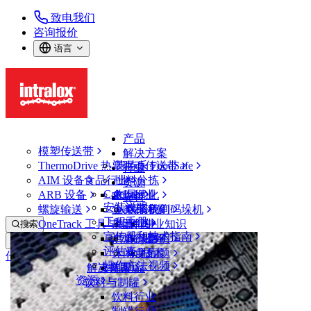
致电我们
咨询报价
语言
产品
模塑传送带
解决方案
ThermoDrive 热塑驱动传送带
英特乐 FoodSafe
行业
AIM 设备
食品行业
批料分拣
资源
CalcLab
ARB 设备
禽肉行业
布局优化
支持
安装说明
螺旋输送
鱼类和海鲜
从包装机到码垛机
联系我们
工程手册
OneTrack 工具与组件
果蔬行业
保证
专业知识
搜索
宣传册和技术指南
烘焙行业
政策声明
服务
打开菜单
评估表
休闲食品
常见问题
技术
传送带查找器
操作方法视频
解决方案
支持
乳制品
资源
传送带查找器
饮料与制罐
ThermoDrive 热塑驱动传送带
饮料行业
8050 系列