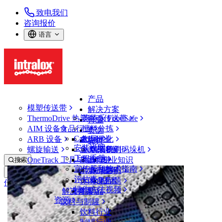
致电我们
咨询报价
语言
产品
模塑传送带
解决方案
ThermoDrive 热塑驱动传送带
英特乐 FoodSafe
行业
AIM 设备
食品行业
批料分拣
资源
CalcLab
ARB 设备
禽肉行业
布局优化
支持
安装说明
螺旋输送
鱼类和海鲜
从包装机到码垛机
联系我们
工程手册
OneTrack 工具与组件
果蔬行业
保证
专业知识
搜索
宣传册和技术指南
烘焙行业
政策声明
服务
打开菜单
评估表
休闲食品
常见问题
技术
传送带查找器
操作方法视频
解决方案
支持
乳制品
资源
传送带查找器
饮料与制罐
模塑传送带
饮料行业
900 系列