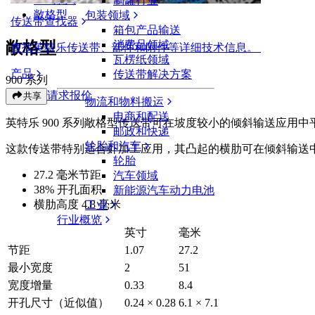
制罐行业
敞格型
包装领域
传送带查找器
箱包产品输送
敞格型
消费品领域
查找英特乐传送带、部件和附件等详细技术信息。
瓦楞纸领域
产品
传送带解决方案
900 系列
请求报价
共享
物流和物料搬运
电商和配送
英特乐 900 系列敞格型传送带可在坡度较小的倾斜输送应用
邮政和快递
轮胎和汽车
这款传送带特别适合虾加工应用，其凸起的横肋可在倾斜输送
轮胎
27.2 毫米节距
汽车领域
38% 开孔面积
新能源汽车动力电池
横肋高度 4.8 毫米
工业
行业概览
英寸
毫米
节距
1.07
27.2
最小宽度
2
51
宽度增量
0.33
8.4
开孔尺寸（近似值）
0.24 × 0.28
6.1 × 7.1