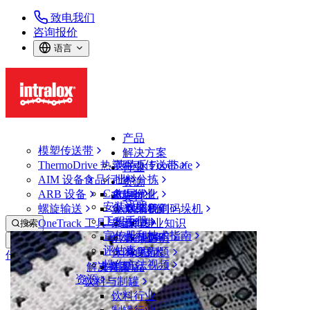
致电我们
咨询报价
语言
产品
模塑传送带
解决方案
ThermoDrive 热塑驱动传送带
英特乐 FoodSafe
行业
AIM 设备
食品行业
批料分拣
资源
CalcLab
ARB 设备
禽肉行业
布局优化
支持
安装说明
螺旋输送
鱼类和海鲜
从包装机到码垛机
联系我们
工程手册
OneTrack 工具与组件
果蔬行业
保证
专业知识
搜索
宣传册和技术指南
烘焙行业
政策声明
服务
打开菜单
评估表
休闲食品
常见问题
技术
传送带查找器
操作方法视频
解决方案
支持
乳制品
资源
传送带查找器
饮料与制罐
模塑传送带
饮料行业
900 系列