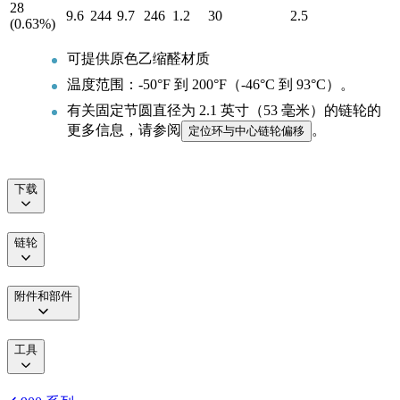
28
9.6
244
9.7
246
1.2
30
2.5
(0.63%)
可提供原色乙缩醛材质
温度范围：-50°F 到 200°F（-46°C 到 93°C）。
有关固定节圆直径为 2.1 英寸（53 毫米）的链轮的
更多信息，请参阅
。
定位环与中心链轮偏移
下载
链轮
附件和部件
工具