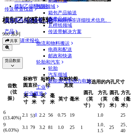
制罐行业
模制乙缩醛链轮
包装领域
传送带查找器
箱包产品输送
模制乙缩醛链轮
消费品领域
查找英特乐传送带、部件和附件等详细技术信息。
瓦楞纸领域
产品
传送带解决方案
900 系列
请求报价
共享
物流和物料搬运
电商和配送
邮政和快递
货品数据
轮胎和汽车
轮胎
汽车领域
标称节
标称外
标称轮毂
新能源汽车动力电池
可选用的内孔尺寸
圆直径
径
宽度
齿数
工业
（弦
圆孔
方孔
圆孔
方孔
行业概览
英
毫
英
毫
振）
英寸
毫米
（英
（英
（毫
（毫
寸
米
寸
米
寸）
寸）
米）
米）
6
0
2.1
2.2
56
0.75
19
1.0
25
53
(13.40%)
9
1.0、
25、
3.1
79
3.2
81
1.0
25
1
25
(6.03%)
1.5
40