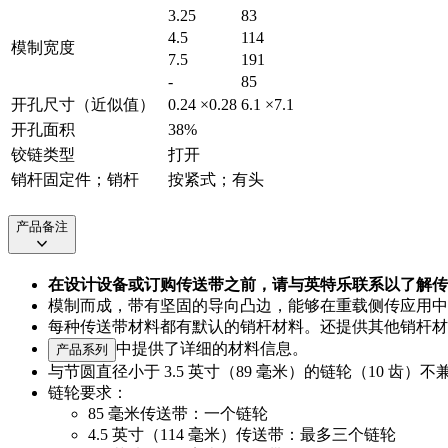
3.25
83
4.5
114
模制宽度
7.5
191
-
85
开孔尺寸（近似值）
0.24 ×0.28
6.1 ×7.1
开孔面积
38%
铰链类型
打开
销杆固定件；销杆
按紧式；有头
产品备注
在设计设备或订购传送带之前，请与英特乐联系以了解传
模制而成，带有坚固的导向凸边，能够在重载侧传应用中
每种传送带材料都有默认的销杆材料。还提供其他销杆材
中提供了详细的材料信息。
产品系列
与节圆直径小于 3.5 英寸（89 毫米）的链轮（10 齿）
链轮要求：
85 毫米传送带：一个链轮
4.5 英寸（114 毫米）传送带：最多三个链轮