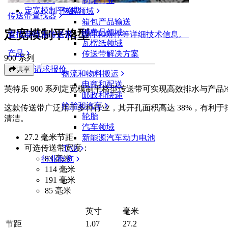
制罐行业
定宽模制平格型
包装领域
传送带查找器
箱包产品输送
定宽模制平格型
消费品领域
查找英特乐传送带、部件和附件等详细技术信息。
瓦楞纸领域
产品
传送带解决方案
900 系列
请求报价
共享
物流和物料搬运
电商和配送
英特乐 900 系列定宽模制平格型传送带可实现高效排水与产品
邮政和快递
轮胎和汽车
这款传送带广泛用于多种行业，其开孔面积高达 38%，有利
轮胎
清洁。
汽车领域
27.2 毫米节距
新能源汽车动力电池
可选传送带宽度：
工业
83 毫米
行业概览
114 毫米
191 毫米
85 毫米
英寸
毫米
节距
1.07
27.2