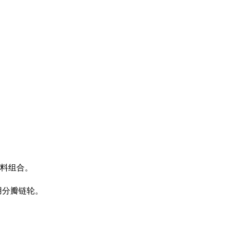
料组合。
使用分瓣链轮。