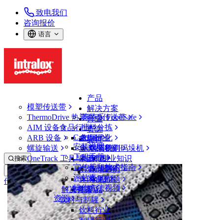
致电我们
咨询报价
语言
产品
模塑传送带
解决方案
ThermoDrive 热塑驱动传送带
英特乐 FoodSafe
行业
AIM 设备
食品行业
批料分拣
资源
CalcLab
ARB 设备
禽肉行业
布局优化
支持
安装说明
螺旋输送
鱼类和海鲜
从包装机到码垛机
联系我们
工程手册
OneTrack 工具与组件
果蔬行业
保证
专业知识
搜索
宣传册和技术指南
烘焙行业
政策声明
服务
打开菜单
评估表
休闲食品
常见问题
技术
传送带查找器
操作方法视频
解决方案
支持
乳制品
资源
传送带查找器
饮料与制罐
模塑传送带
饮料行业
900 系列