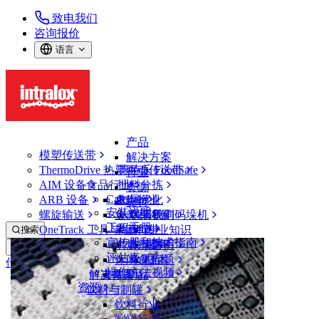
致电我们
咨询报价
语言
产品
模塑传送带
解决方案
ThermoDrive 热塑驱动传送带
英特乐 FoodSafe
行业
AIM 设备
食品行业
批料分拣
资源
CalcLab
ARB 设备
禽肉行业
布局优化
支持
安装说明
螺旋输送
鱼类和海鲜
从包装机到码垛机
联系我们
工程手册
OneTrack 工具与组件
果蔬行业
保证
专业知识
搜索
宣传册和技术指南
烘焙行业
政策声明
服务
打开菜单
评估表
休闲食品
常见问题
技术
传送带查找器
操作方法视频
解决方案
支持
乳制品
资源
传送带查找器
饮料与制罐
模塑传送带
饮料行业
900 系列