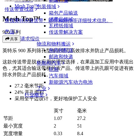
制罐行业
Mesh Top™
包装领域
传送带查找器
箱包产品输送
Mesh Top™
消费品领域
查找英特乐传送带、部件和附件等详细技术信息。
瓦楞纸领域
产品
900 系列
传送带解决方案
请求报价
共享
物流和物料搬运
电商和配送
英特乐 900 系列筛孔型传送带可高效排水并防止产品损耗。
邮政和快递
这款传送带是脱水应用的理想选择，在果蔬加工应用中表现出
轮胎和汽车
色，尤其适合输送带梗的农产品。传送带上的孔眼可促进有效
轮胎
排水并防止产品损耗。
汽车领域
新能源汽车动力电池
27.2 毫米节距
工业
24% 开孔面积
行业概览
采用全平边设计，更好地保护工人安全
英寸
毫米
节距
1.07
27.2
最小宽度
2
51
宽度增量
0.33
8.4