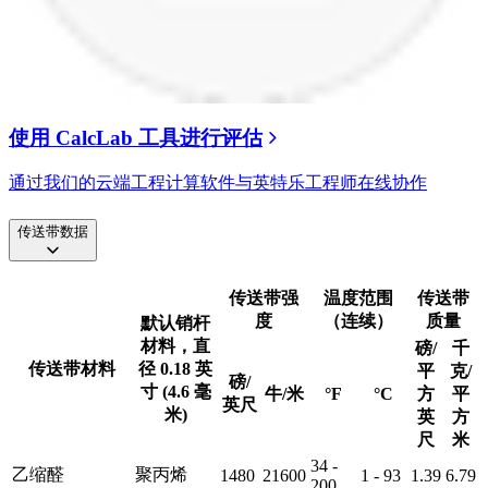
使用 CalcLab 工具进行评估
通过我们的云端工程计算软件与英特乐工程师在线协作
传送带数据
传送带强
温度范围
传送带
度
（连续）
质量
默认销杆
材料，直
磅/
千
传送带材料
径 0.18 英
平
克/
磅/
寸 (4.6 毫
牛/米
°F
°C
方
平
英尺
米)
英
方
尺
米
34 -
乙缩醛
聚丙烯
1480
21600
1 - 93
1.39
6.79
200