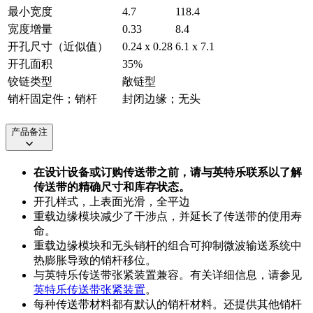
最小宽度
4.7
118.4
宽度增量
0.33
8.4
开孔尺寸（近似值）
0.24 x 0.28
6.1 x 7.1
开孔面积
35%
铰链类型
敞链型
销杆固定件；销杆
封闭边缘；无头
产品备注
在设计设备或订购传送带之前，请与英特乐联系以了解
传送带的精确尺寸和库存状态。
开孔样式，上表面光滑，全平边
重载边缘模块减少了干涉点，并延长了传送带的使用寿
命。
重载边缘模块和无头销杆的组合可抑制微波输送系统中
热膨胀导致的销杆移位。
与英特乐传送带张紧装置兼容。有关详细信息，请参见
英特乐传送带张紧装置
。
每种传送带材料都有默认的销杆材料。还提供其他销杆