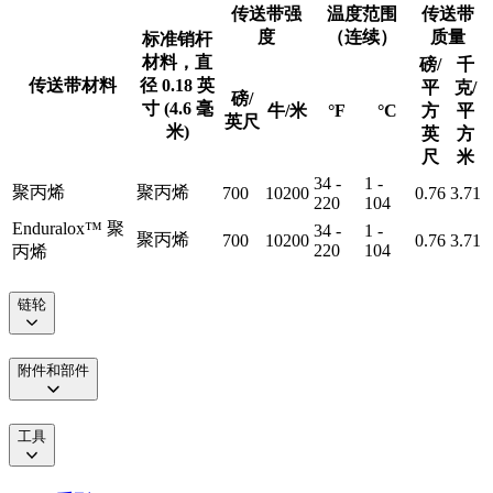
传送带强
温度范围
传送带
度
（连续）
质量
标准销杆
材料，直
磅/
千
传送带材料
径 0.18 英
平
克/
磅/
寸 (4.6 毫
牛/米
°F
°C
方
平
英尺
米)
英
方
尺
米
34 -
1 -
聚丙烯
聚丙烯
700
10200
0.76
3.71
220
104
Enduralox™ 聚
34 -
1 -
聚丙烯
700
10200
0.76
3.71
220
104
丙烯
链轮
附件和部件
工具