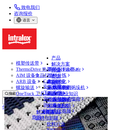
致电我们
咨询报价
语言
产品
模塑传送带
解决方案
ThermoDrive 热塑驱动传送带
英特乐 FoodSafe
行业
AIM 设备
食品行业
批料分拣
资源
CalcLab
ARB 设备
禽肉行业
布局优化
支持
安装说明
螺旋输送
鱼类和海鲜
从包装机到码垛机
联系我们
工程手册
OneTrack 工具与组件
果蔬行业
保证
专业知识
搜索
宣传册和技术指南
烘焙行业
政策声明
服务
打开菜单
评估表
休闲食品
常见问题
技术
传送带查找器
操作方法视频
解决方案
支持
乳制品
资源
传送带查找器
饮料与制罐
模塑传送带
饮料行业
900 系列