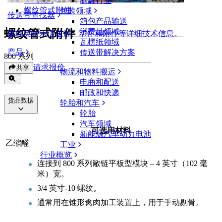
制罐行业
螺纹管式附件
包装领域
传送带查找器
箱包产品输送
螺纹管式附件
消费品领域
查找英特乐传送带、部件和附件等详细技术信息。
瓦楞纸领域
产品
传送带解决方案
800 系列
请求报价
共享
物流和物料搬运
电商和配送
邮政和快递
货品数据
轮胎和汽车
轮胎
汽车领域
可选用材料
新能源汽车动力电池
乙缩醛
工业
行业概览
连接到 800 系列敞链平板型模块 – 4 英寸（102 毫
米）宽。
3/4 英寸-10 螺纹。
通常用在锥形禽肉加工装置上，用于手动剔骨。