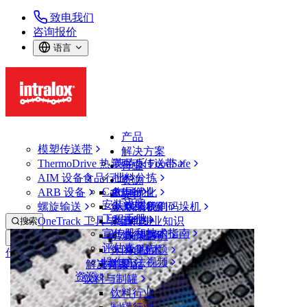
致电我们
咨询报价
语言
产品
模塑传送带
解决方案
ThermoDrive 热塑驱动传送带
英特乐 FoodSafe
行业
AIM 设备
食品行业
批料分拣
资源
CalcLab
ARB 设备
禽肉行业
布局优化
支持
安装说明
螺旋输送
鱼类和海鲜
从包装机到码垛机
联系我们
工程手册
OneTrack 工具与组件
果蔬行业
保证
专业知识
搜索
宣传册和技术指南
烘焙行业
政策声明
服务
打开菜单
评估表
休闲食品
常见问题
技术
传送带查找器
操作方法视频
解决方案
支持
乳制品
资源
传送带查找器
饮料与制罐
模塑传送带
饮料行业
800 系列