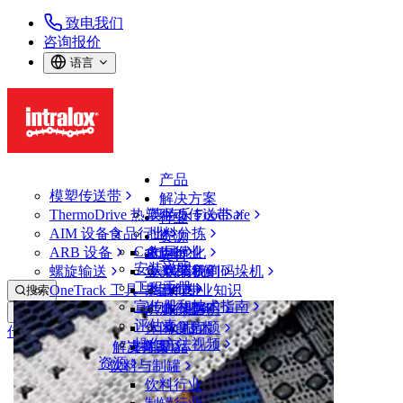
致电我们
咨询报价
语言
产品
模塑传送带
解决方案
ThermoDrive 热塑驱动传送带
英特乐 FoodSafe
行业
AIM 设备
食品行业
批料分拣
资源
CalcLab
ARB 设备
禽肉行业
布局优化
支持
安装说明
螺旋输送
鱼类和海鲜
从包装机到码垛机
联系我们
工程手册
OneTrack 工具与组件
果蔬行业
保证
专业知识
搜索
宣传册和技术指南
烘焙行业
政策声明
服务
打开菜单
评估表
休闲食品
常见问题
技术
传送带查找器
操作方法视频
解决方案
支持
乳制品
资源
传送带查找器
饮料与制罐
模塑传送带
饮料行业
800 系列