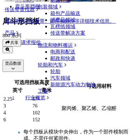
制罐行业
戽斗形挡板
包装领域
传送带查找器
箱包产品输送
戽斗形挡板
消费品领域
查找英特乐传送带、部件和附件等详细技术信息。
瓦楞纸领域
产品
传送带解决方案
800 系列
请求报价
共享
物流和物料搬运
电商和配送
邮政和快递
货品数据
轮胎和汽车
轮胎
汽车领域
可选用挡板高度
新能源汽车动力电池
可选用材料
英寸
毫米
工业
行业概览
1
1
2.25
57
3
76
聚丙烯、聚乙烯、乙缩醛
4
102
6
152
每个挡板从模块中央伸出，作为一个部件模制而
成。不需任何紧固件。