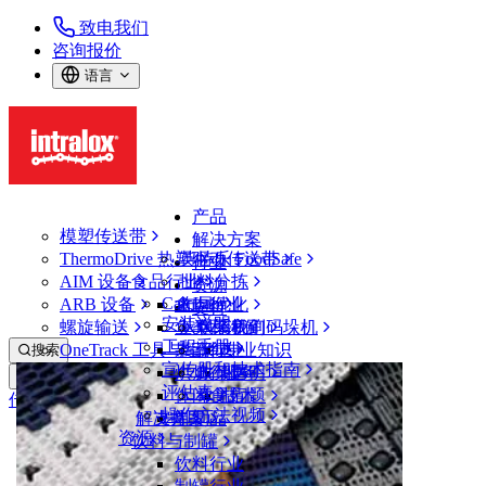
致电我们
咨询报价
语言
产品
模塑传送带
解决方案
ThermoDrive 热塑驱动传送带
英特乐 FoodSafe
行业
AIM 设备
食品行业
批料分拣
资源
CalcLab
ARB 设备
禽肉行业
布局优化
支持
安装说明
螺旋输送
鱼类和海鲜
从包装机到码垛机
联系我们
工程手册
OneTrack 工具与组件
果蔬行业
保证
专业知识
搜索
宣传册和技术指南
烘焙行业
政策声明
服务
打开菜单
评估表
休闲食品
常见问题
技术
传送带查找器
操作方法视频
解决方案
支持
乳制品
资源
传送带查找器
饮料与制罐
模塑传送带
饮料行业
800 系列