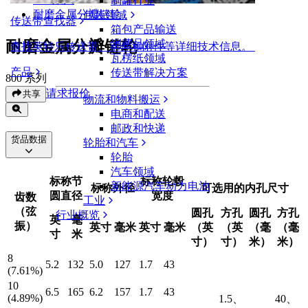
制罐行业
耐磨金属分瓣链轮
包装领域
传送带查找器
箱包产品输送
耐磨金属分瓣链轮
消费品领域
查找英特乐传送带、部件和附件等详细技术信息。
瓦楞纸领域
产品
传送带解决方案
800 系列
请求报价
共享
物流和物料搬运
电商和配送
邮政和快递
货品数据
轮胎和汽车
轮胎
汽车领域
标称节
标称轮毂
新能源汽车动力电池
标称外径
可选用的内孔尺寸
圆直径
宽度
齿数
工业
（弦
圆孔
方孔
圆孔
方孔
行业概览
英
毫
振）
英寸
毫米
英寸
毫米
（英
（英
（毫
（毫
寸
米
寸）
寸）
米）
米）
8
5.2
132
5.0
127
1.7
43
(7.61%)
10
6.5
165
6.2
157
1.7
43
(4.89%)
1.5、
40、