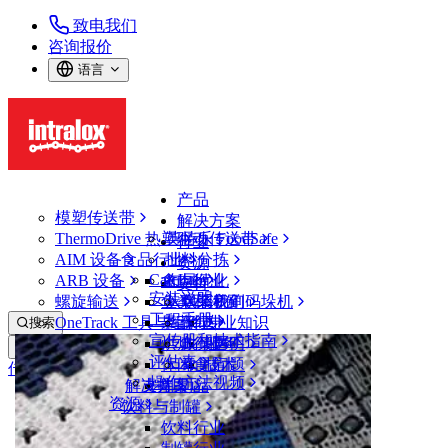
致电我们
咨询报价
语言
产品
模塑传送带
解决方案
ThermoDrive 热塑驱动传送带
英特乐 FoodSafe
行业
AIM 设备
食品行业
批料分拣
资源
CalcLab
ARB 设备
禽肉行业
布局优化
支持
安装说明
螺旋输送
鱼类和海鲜
从包装机到码垛机
联系我们
工程手册
OneTrack 工具与组件
果蔬行业
保证
专业知识
搜索
宣传册和技术指南
烘焙行业
政策声明
服务
打开菜单
评估表
休闲食品
常见问题
技术
传送带查找器
操作方法视频
解决方案
支持
乳制品
资源
传送带查找器
饮料与制罐
模塑传送带
饮料行业
2400 系列