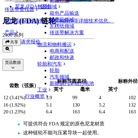
制罐行业
尼龙 (FDA) 链轮
包装领域
传送带查找器
箱包产品输送
尼龙 (FDA) 链轮
消费品领域
查找英特乐传送带、部件和附件等详细技术信息。
瓦楞纸领域
产品
传送带解决方案
2400 系列
请求报价
共享
物流和物料搬运
电商和配送
邮政和快递
货品数据
轮胎和汽车
轮胎
汽车领域
标称节圆直径
标称外径
新能源汽车动力电池
齿数（弦振）
英寸
毫米
英寸
工业
行业概览
12 (3.41%)
3.9
99
4
102
16 (1.92%)
5.1
130
5.2
132
20 (1.23%)
6.4
163
6.4
163
可提供符合 FDA 规定的原色尼龙材质
这种链轮不能与压紧导块一起使用。