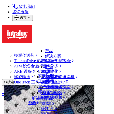
致电我们
咨询报价
语言
产品
模塑传送带
解决方案
ThermoDrive 热塑驱动传送带
英特乐 FoodSafe
行业
AIM 设备
食品行业
批料分拣
资源
CalcLab
ARB 设备
禽肉行业
布局优化
支持
安装说明
螺旋输送
鱼类和海鲜
从包装机到码垛机
联系我们
工程手册
OneTrack 工具与组件
果蔬行业
保证
专业知识
搜索
宣传册和技术指南
烘焙行业
政策声明
服务
打开菜单
评估表
休闲食品
常见问题
技术
传送带查找器
操作方法视频
解决方案
支持
乳制品
资源
传送带查找器
饮料与制罐
模塑传送带
饮料行业
2400 系列