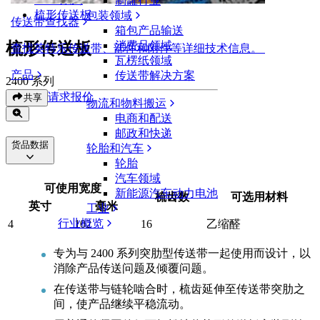
制罐行业
梳形传送板
包装领域
传送带查找器
箱包产品输送
梳形传送板
消费品领域
查找英特乐传送带、部件和附件等详细技术信息。
瓦楞纸领域
产品
传送带解决方案
2400 系列
请求报价
共享
物流和物料搬运
电商和配送
邮政和快递
货品数据
轮胎和汽车
轮胎
汽车领域
可使用宽度
新能源汽车动力电池
梳齿数
可选用材料
英寸
毫米
工业
行业概览
4
102
16
乙缩醛
专为与 2400 系列突肋型传送带一起使用而设计，以
消除产品传送问题及倾覆问题。
在传送带与链轮啮合时，梳齿延伸至传送带突肋之
间，使产品继续平稳流动。