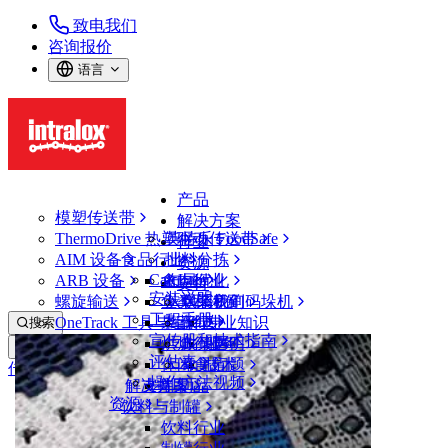
致电我们
咨询报价
语言
产品
模塑传送带
解决方案
ThermoDrive 热塑驱动传送带
英特乐 FoodSafe
行业
AIM 设备
食品行业
批料分拣
资源
CalcLab
ARB 设备
禽肉行业
布局优化
支持
安装说明
螺旋输送
鱼类和海鲜
从包装机到码垛机
联系我们
工程手册
OneTrack 工具与组件
果蔬行业
保证
专业知识
搜索
宣传册和技术指南
烘焙行业
政策声明
服务
打开菜单
评估表
休闲食品
常见问题
技术
传送带查找器
操作方法视频
解决方案
支持
乳制品
资源
传送带查找器
饮料与制罐
模塑传送带
饮料行业
1100 系列