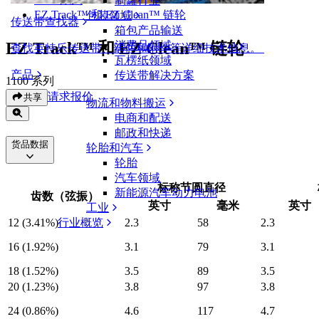
制罐行业
EZ Track™ 和 EZ Clean™ 链轮
包装领域
传送带查找器
箱包产品输送
EZ Track™ 和 EZ Clean™ 链轮
消费品领域
查找英特乐传送带、部件和附件等详细技术信息。
瓦楞纸领域
产品
传送带解决方案
1100 系列
请求报价
共享
物流和物料搬运
电商和配送
邮政和快递
货品数据
轮胎和汽车
轮胎
汽车领域
标称节圆直径
新能源汽车动力电池
齿数（弦振）
英寸
毫米
英寸
工业
行业概览
12 (3.41%)
2.3
58
2.3
16 (1.92%)
3.1
79
3.1
18 (1.52%)
3.5
89
3.5
20 (1.23%)
3.8
97
3.8
24 (0.86%)
4.6
117
4.7