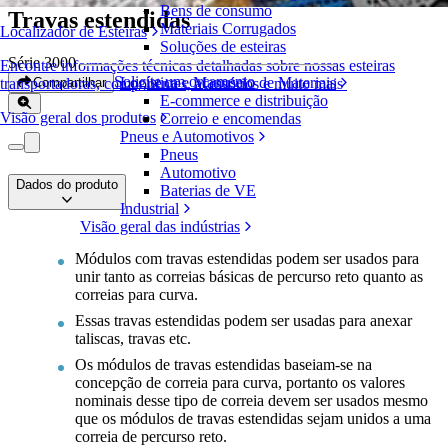
Bens de consumo
Travas estendidas
Materiais Corrugados
Localizador de Esteiras
Soluções de esteiras
Série 3000
Encontre informações técnicas detalhadas sobre nossas esteiras
Solicite um orçamento
Logística e Manuseio de Materiais
Compartilhar
transportadoras, componentes, acessórios e muito mais
E-commerce e distribuição
Visão geral dos produtos
Correio e encomendas
Pneus e Automotivos
Pneus
Automotivo
Dados do produto
Baterias de VE
Industrial
Visão geral das indústrias
Módulos com travas estendidas podem ser usados para
unir tanto as correias básicas de percurso reto quanto as
correias para curva.
Essas travas estendidas podem ser usadas para anexar
taliscas, travas etc.
Os módulos de travas estendidas baseiam-se na
concepção de correia para curva, portanto os valores
nominais desse tipo de correia devem ser usados mesmo
que os módulos de travas estendidas sejam unidos a uma
correia de percurso reto.