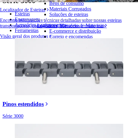
Série 3000
Bens de consumo
Materiais Corrugados
Localizador de Esteiras
Esteiras
Soluções de esteiras
Engrenagens
Encontre informações técnicas detalhadas sobre nossas esteiras
Acessórios e componentes
Logística e Manuseio de Materiais
transportadoras, componentes, acessórios e muito mais
Ferramentas
E-commerce e distribuição
Visão geral dos produtos
Correio e encomendas
Pneus e Automotivos
Pneus
Automotivo
Baterias de VE
Industrial
Visão geral das indústrias
Pinos estendidos
Série 3000