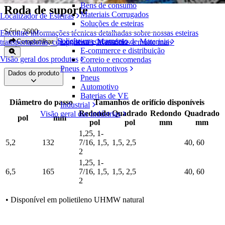
Bens de consumo
Roda de suporte
Materiais Corrugados
Localizador de Esteiras
Soluções de esteiras
Série 2600
Encontre informações técnicas detalhadas sobre nossas esteiras
Solicite um orçamento
Logística e Manuseio de Materiais
Compartilhar
transportadoras, componentes, acessórios e muito mais
E-commerce e distribuição
Visão geral dos produtos
Correio e encomendas
Pneus e Automotivos
Dados do produto
Pneus
Automotivo
Baterias de VE
Diâmetro do passo
Tamanhos de orifício disponíveis
Industrial
Redondo
Quadrado
Redondo
Quadrado
Visão geral das indústrias
pol
mm
pol
pol
mm
mm
1,25, 1-
5,2
132
7/16, 1,5,
1,5, 2,5
40, 60
2
1,25, 1-
6,5
165
7/16, 1,5,
1,5, 2,5
40, 60
2
• Disponível em polietileno UHMW natural