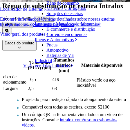
Bens de consumo
Régua de substituição de esteira Intralox
Materiais Corrugados
Localizador de Esteiras
Soluções de esteiras
Série 100, 1000
,
+
34
Mais
Encontre informações técnicas detalhadas sobre nossas esteiras
Logística e Manuseio de Materiais
transportadoras, componentes, acessórios e muito mais
Solicite um orçamento
Compartilhar
E-commerce e distribuição
Visão geral dos produtos
Correio e encomendas
Pneus e Automotivos
Dados do produto
Pneus
Automotivo
Baterias de VE
Tamanhos
Industrial
Tamanhos
métricos
Materiais disponíveis
Visão geral das indústrias
(EUA) (pol)
(mm)
eixo de
16,5
419
Plástico verde ou aço
acionamento
inoxidável
Largura
2,5
63
Projetado para medição rápida do alongamento da esteira
Compatível com todas as esteiras, exceto S2100
Um código QR na ferramenta vinculado a um vídeo de
instruções. Consulte
intralox.com/resources/how-to-
videos
.